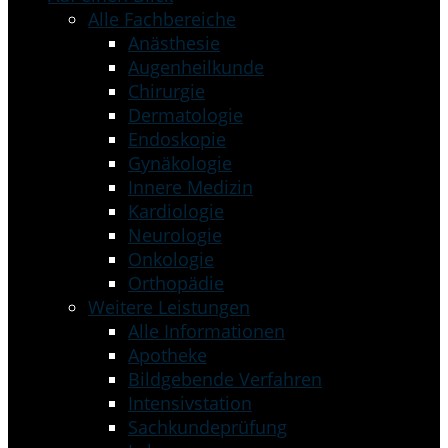
Alle Fachbereiche
Anästhesie
Augenheilkunde
Chirurgie
Dermatologie
Endoskopie
Gynäkologie
Innere Medizin
Kardiologie
Neurologie
Onkologie
Orthopädie
Weitere Leistungen
Alle Informationen
Apotheke
Bildgebende Verfahren
Intensivstation
Sachkundeprüfung