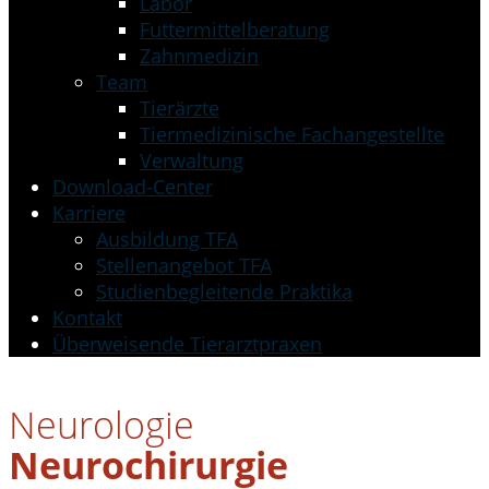
Labor
Futtermittelberatung
Zahnmedizin
Team
Tierärzte
Tiermedizinische Fachangestellte
Verwaltung
Download-Center
Karriere
Ausbildung TFA
Stellenangebot TFA
Studienbegleitende Praktika
Kontakt
Überweisende Tierarztpraxen
Neurologie
Neurochirurgie