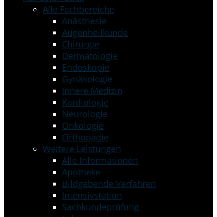
Alle Fachbereiche
Anästhesie
Augenheilkunde
Chirurgie
Dermatologie
Endoskopie
Gynäkologie
Innere Medizin
Kardiologie
Neurologie
Onkologie
Orthopädie
Weitere Leistungen
Alle Informationen
Apotheke
Bildgebende Verfahren
Intensivstation
Sachkundeprüfung