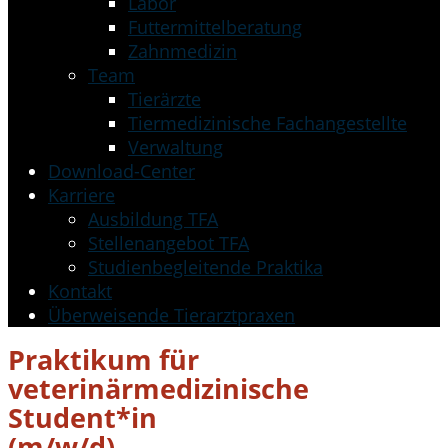
Labor
Futtermittelberatung
Zahnmedizin
Team
Tierärzte
Tiermedizinische Fachangestellte
Verwaltung
Download-Center
Karriere
Ausbildung TFA
Stellenangebot TFA
Studienbegleitende Praktika
Kontakt
Überweisende Tierarztpraxen
Praktikum für
veterinärmedizinische
Student*in
(m/w/d)