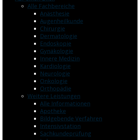
Alle Fachbereiche
Anästhesie
Augenheilkunde
Chirurgie
Dermatologie
Endoskopie
Gynäkologie
Innere Medizin
Kardiologie
Neurologie
Onkologie
Orthopädie
Weitere Leistungen
Alle Informationen
Apotheke
Bildgebende Verfahren
Intensivstation
Sachkundeprüfung