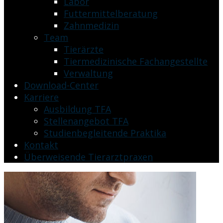
Labor
Futtermittelberatung
Zahnmedizin
Team
Tierärzte
Tiermedizinische Fachangestellte
Verwaltung
Download-Center
Karriere
Ausbildung TFA
Stellenangebot TFA
Studienbegleitende Praktika
Kontakt
Überweisende Tierarztpraxen