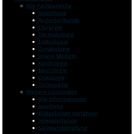
Alle Fachbereiche
Anästhesie
Augenheilkunde
Chirurgie
Dermatologie
Endoskopie
Gynäkologie
Innere Medizin
Kardiologie
Neurologie
Onkologie
Orthopädie
Weitere Leistungen
Alle Informationen
Apotheke
Bildgebende Verfahren
Intensivstation
Sachkundeprüfung