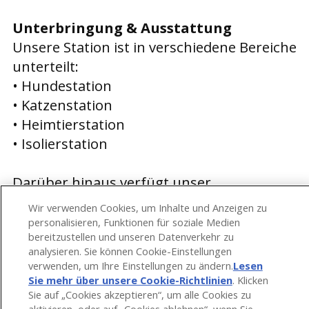
Unterbringung & Ausstattung
Unsere Station ist in verschiedene Bereiche
unterteilt:
• Hundestation
• Katzenstation
• Heimtierstation
• Isolierstation
Darüber hinaus verfügt unser
Kleintierzentrum über eine
Wir verwenden Cookies, um Inhalte und Anzeigen zu
intensivmedizinische Versorgungseinheit
personalisieren, Funktionen für soziale Medien
bereitzustellen und unseren Datenverkehr zu
mit Sauerstoffboxen und modernen
analysieren. Sie können Cookie-Einstellungen
Überwachungsgeräten.
verwenden, um Ihre Einstellungen zu ändern.
Lesen
Die Unterbringung erfolgt in individuell
Sie mehr über unsere Cookie-Richtlinien
(opens in a
. Klicken
Sie auf „Cookies akzeptieren“, um alle Cookies zu
new tab)
angepassten, gut gepolsterten Boxen, die
aktivieren, oder auf „Cookies ablehnen“, wenn Sie