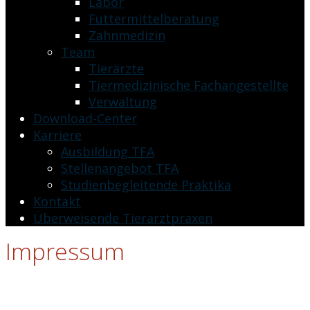
Labor
Futtermittelberatung
Zahnmedizin
Team
Tierärzte
Tiermedizinische Fachangestellte
Verwaltung
Download-Center
Karriere
Ausbildung TFA
Stellenangebot TFA
Studienbegleitende Praktika
Kontakt
Überweisende Tierarztpraxen
Impressum