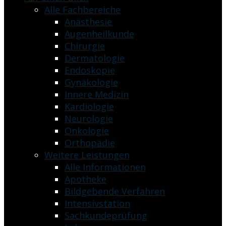
Alle Fachbereiche
Anästhesie
Augenheilkunde
Chirurgie
Dermatologie
Endoskopie
Gynäkologie
Innere Medizin
Kardiologie
Neurologie
Onkologie
Orthopädie
Weitere Leistungen
Alle Informationen
Apotheke
Bildgebende Verfahren
Intensivstation
Sachkundeprüfung