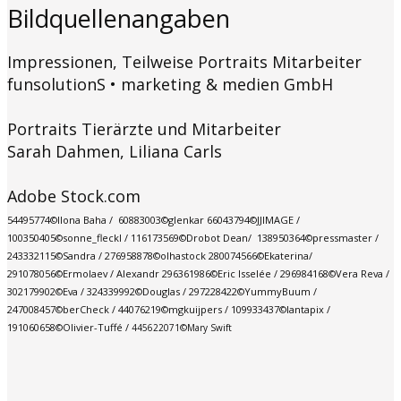
Bildquellenangaben
Impressionen, Teilweise Portraits Mitarbeiter
funsolutionS • marketing & medien GmbH
Portraits Tierärzte und Mitarbeiter
Sarah Dahmen, Liliana Carls
Adobe Stock.com
54495774©Ilona Baha / 60883003©glenkar 66043794©JJIMAGE /
100350405©sonne_fleckl / 116173569©Drobot Dean/ 138950364©pressmaster /
243332115©Sandra / 276958878©olhastock 280074566©Ekaterina/
291078056©Ermolaev / Alexandr 296361986©Eric Isselée / 296984168©Vera Reva /
302179902©Eva / 324339992©Douglas / 297228422©YummyBuum /
247008457©berCheck / 44076219©mgkuijpers / 109933437©lantapix / ​
191060658©Olivier-Tuffé /
445622071©Mary Swift