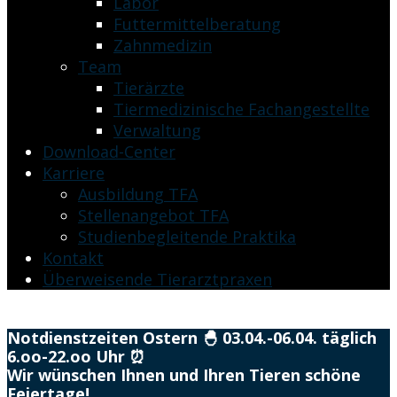
Labor
Futtermittelberatung
Zahnmedizin
Team
Tierärzte
Tiermedizinische Fachangestellte
Verwaltung
Download-Center
Karriere
Ausbildung TFA
Stellenangebot TFA
Studienbegleitende Praktika
Kontakt
Überweisende Tierarztpraxen
Notdienstzeiten Ostern 🐣 03.04.-06.04. täglich
6.oo-22.oo Uhr ⏰
Wir wünschen Ihnen und Ihren Tieren schöne
Feiertage!