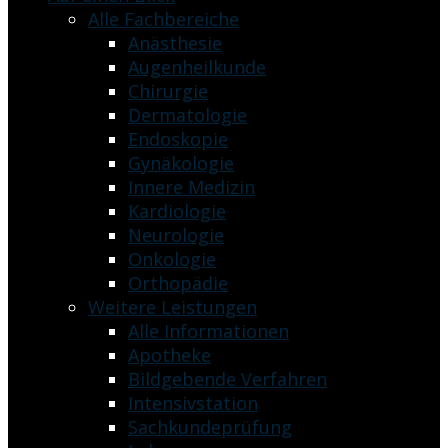
Alle Fachbereiche
Anästhesie
Augenheilkunde
Chirurgie
Dermatologie
Endoskopie
Gynäkologie
Innere Medizin
Kardiologie
Neurologie
Onkologie
Orthopädie
Weitere Leistungen
Alle Informationen
Apotheke
Bildgebende Verfahren
Intensivstation
Sachkundeprüfung