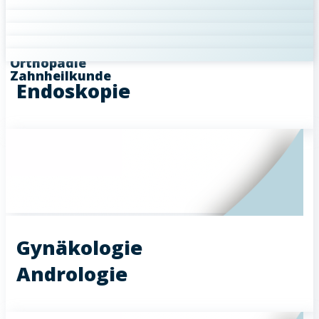
Kardiologie
Labor
Neurologie
Onkologie
Orthopädie
Zahnheilkunde
Endoskopie
Gynäkologie
Andrologie